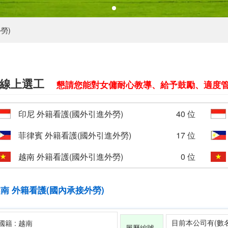
勞)
線上選工
懇請您能對女傭耐心教導、給予鼓勵、適度管
印尼 外籍看護(國外引進外勞)
40 位
菲律賓 外籍看護(國外引進外勞)
17 位
越南 外籍看護(國外引進外勞)
0 位
南 外籍看護(國內承接外勞)
目前本公司有(數
國籍 : 越南
履歷編號