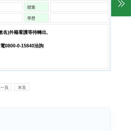
體重
學歷
數名)外籍看護等待轉出,
800-0-15840洽詢
下一頁
末頁