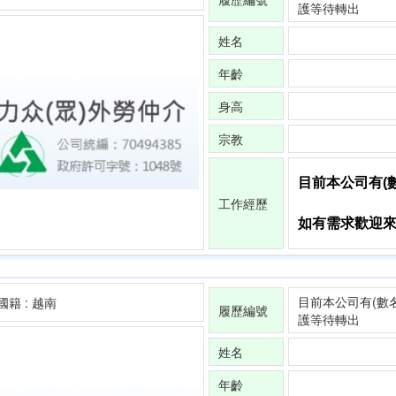
護等待轉出
姓名
年齡
身高
宗教
目前本公司有(
工作經歷
如有需求歡迎來電0
目前本公司有(數
國籍 : 越南
履歷編號
護等待轉出
姓名
年齡