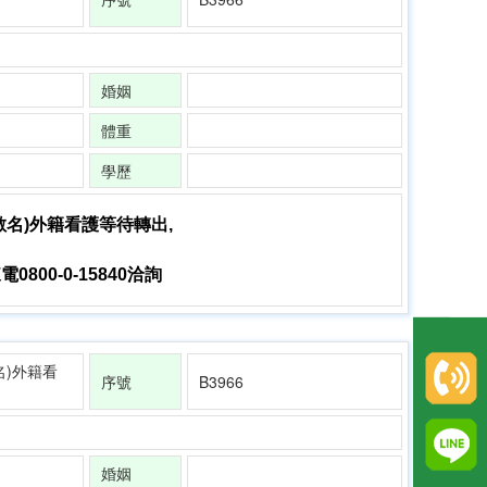
婚姻
體重
學歷
數名)外籍看護等待轉出,
800-0-15840洽詢
名)外籍看
序號
B3966
聯
絡
我
們
婚姻