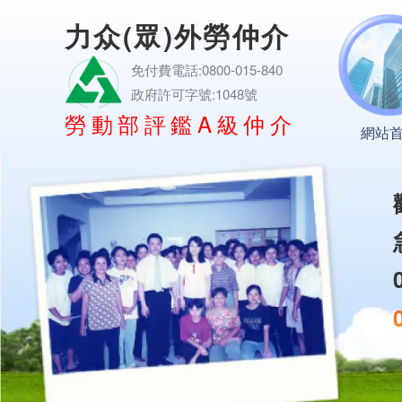
力众(眾)外勞仲介
免付費電話:0800-015-840
政府許可字號:1048號
勞動部評鑑A級仲介
網站