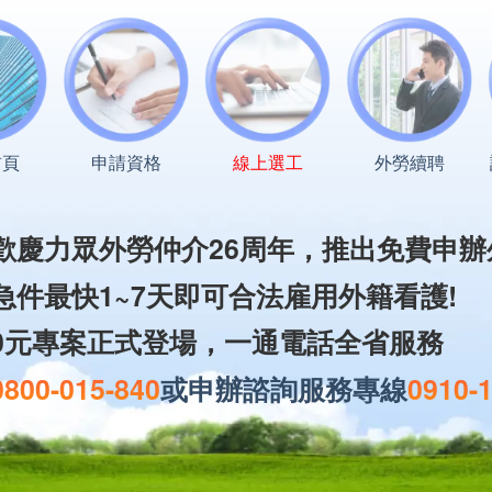
首頁
申請資格
線上選工
外勞續聘
歡慶力眾外勞仲介26周年，
推出免費申辦
急件最快1~7天即可合法雇用外籍看護!
0元專案正式登場，一通電話全省服務
0800-015-840
或
申辦諮詢服務專線
0910-