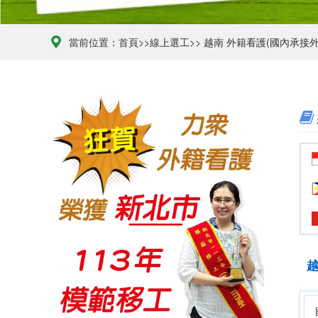
當前位置：
首頁
>>
線上選工
>>
越南 外籍看護(國內承接外
2026年最夯外藉看護申請流程、合法聘僱條件與巴氏量表評估完整解析
2026-04-07
榮獲113年度新北市模範移工
2024-05-22
越
賀力众得到高分98分(112年度政府評鑑服務品質成績高達98分/A級)
2023-05-24
◆政府評鑑A級仲介拿到96.5高分◆ 賀本集團另一公司 力眾國際事業有限公司
2023-05-24