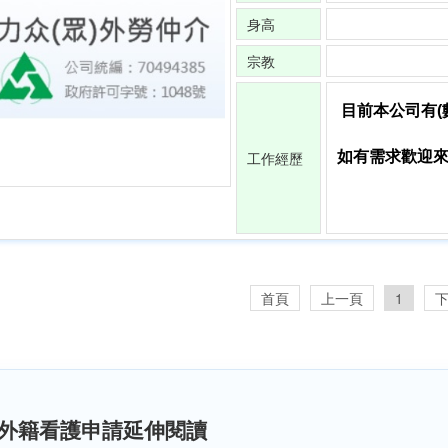
身高
宗教
目前本公司有(
工作經歷
如有需求歡迎來電0
首頁
上一頁
1
外籍看護申請延伸閱讀