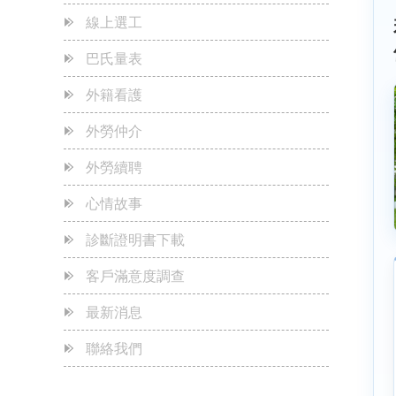
線上選工
五星級飯店般的服務
2023-05-24
巴氏量表
秒殺-秒殺-0元申辦
2023-05-24
外籍看護
~~~本公司官網重要公告~~~
2023-05-24
外勞仲介
為何本公司可以免費專案申辦外勞看護?
2023-05-24
外勞續聘
心情故事
診斷證明書下載
客戶滿意度調查
最新消息
聯絡我們