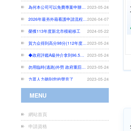
2026年最夯外藉看護申請流程、合法聘僱條件與巴氏量表評估完整解析
2026-04-07
榮獲113年度新北市模範移工
2024-05-22
賀力众得到高分98分(112年度政府評鑑服務品質成績高達98分/A級)
2023-05-24
◆政府評鑑A級仲介拿到96.5高分◆ 賀本集團另一公司 力眾國際事業有限公司
2023-05-24
勿用臨時(逃跑)外勞 政府重罰75萬
2023-05-24
力眾人力聽到您的聲音了
2023-05-24
開立証明之醫院(中部以南)
2023-05-24
開立証明之醫院
2023-05-24
MENU
每月只接50件---欲辦從速
2023-05-24
網站首頁
尋人啟事......
2023-05-24
申請資格
我知道您是位好雇主
2023-05-24