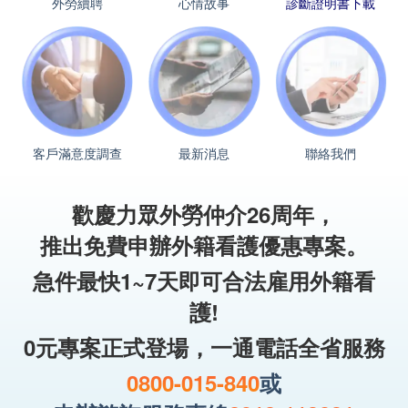
外勞續聘
心情故事
診斷證明書下載
客戶滿意度調查
最新消息
聯絡我們
歡慶力眾外勞仲介26周年，
推出免費申辦外籍看護優惠專案。
急件最快1~7天即可合法雇用外籍看
護!
0元專案正式登場，一通電話全省服務
0800-015-840
或