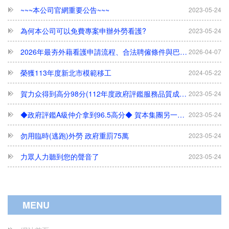
為何本公司可以免費專案申辦外勞看護?
2023-05-24
2026年最夯外藉看護申請流程、合法聘僱條件與巴氏量表評估完整解析
2026-04-07
榮獲113年度新北市模範移工
2024-05-22
賀力众得到高分98分(112年度政府評鑑服務品質成績高達98分/A級)
2023-05-24
◆政府評鑑A級仲介拿到96.5高分◆ 賀本集團另一公司 力眾國際事業有限公司
2023-05-24
勿用臨時(逃跑)外勞 政府重罰75萬
2023-05-24
力眾人力聽到您的聲音了
2023-05-24
開立証明之醫院(中部以南)
2023-05-24
開立証明之醫院
2023-05-24
MENU
每月只接50件---欲辦從速
2023-05-24
尋人啟事......
2023-05-24