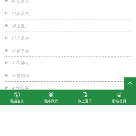
網站首頁
我知道您是位好雇主
2023-05-24
申請資格
五星級飯店般的服務
2023-05-24
線上選工
秒殺-秒殺-0元申辦
2023-05-24
巴氏量表
~~~本公司官網重要公告~~~
2023-05-24
外籍看護
為何本公司可以免費專案申辦外勞看護?
2023-05-24
外勞仲介
外勞續聘
心情故事
診斷證明書下載
電話咨詢
聯絡我們
線上選工
網站首頁
客戶滿意度調查
最新消息