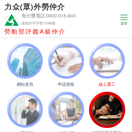
力众(眾)外勞仲介
免付費電話:0800-015-840
政府許可字號:1048號
勞動部評鑑A級仲介
網站首頁
申請資格
線上選工